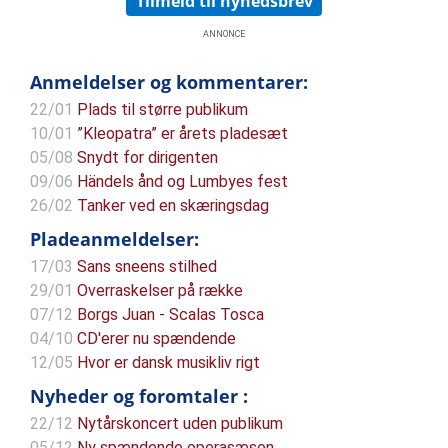
Tilmeld til nyhedsbrev
ANNONCE
Anmeldelser og kommentarer:
22/01
Plads til større publikum
10/01
”Kleopatra” er årets pladesæt
05/08
Snydt for dirigenten
09/06
Händels ånd og Lumbyes fest
26/02
Tanker ved en skæringsdag
Pladeanmeldelser:
17/03
Sans sneens stilhed
29/01
Overraskelser på række
07/12
Borgs Juan - Scalas Tosca
04/10
CD'erer nu spændende
12/05
Hvor er dansk musikliv rigt
Nyheder og foromtaler :
22/12
Nytårskoncert uden publikum
05/12
Ny spændende operasæson