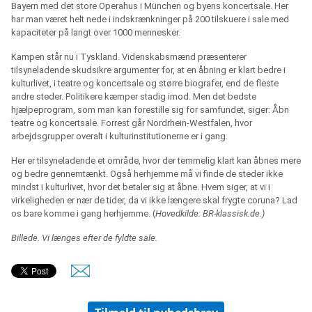
Bayern med det store Operahus i München og byens koncertsale. Her
har man været helt nede i indskrænkninger på 200 tilskuere i sale med
kapaciteter på langt over 1000 mennesker.
Kampen står nu i Tyskland. Videnskabsmænd præsenterer
tilsyneladende skudsikre argumenter for, at en åbning er klart bedre i
kulturlivet, i teatre og koncertsale og større biografer, end de fleste
andre steder. Politikere kæmper stadig imod. Men det bedste
hjælpeprogram, som man kan forestille sig for samfundet, siger: Åbn
teatre og koncertsale. Forrest går Nordrhein-Westfalen, hvor
arbejdsgrupper overalt i kulturinstitutionerne er i gang.
Her er tilsyneladende et område, hvor der temmelig klart kan åbnes mere
og bedre gennemtænkt. Også herhjemme må vi finde de steder ikke
mindst i kulturlivet, hvor det betaler sig at åbne. Hvem siger, at vi i
virkeligheden er nær de tider, da vi ikke længere skal frygte coruna? Lad
os bare komme i gang herhjemme. (
Hovedkilde: BR-klassisk.de.)
Billede. Vi længes efter de fyldte sale.