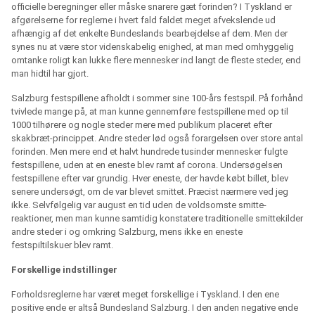
officielle beregninger eller måske snarere gæt forinden? I Tyskland er
afgørelserne for reglerne i hvert fald faldet meget afvekslende ud
afhængig af det enkelte Bundeslands bearbejdelse af dem. Men der
synes nu at være stor videnskabelig enighed, at man med omhyggelig
omtanke roligt kan lukke flere mennesker ind langt de fleste steder, end
man hidtil har gjort.
Salzburg festspillene afholdt i sommer sine 100-års festspil. På forhånd
tvivlede mange på, at man kunne gennemføre festspillene med op til
1000 tilhørere og nogle steder mere med publikum placeret efter
skakbræt-princippet. Andre steder lød også forargelsen over store antal
forinden. Men mere end et halvt hundrede tusinder mennesker fulgte
festspillene, uden at en eneste blev ramt af corona. Undersøgelsen
festspillene efter var grundig. Hver eneste, der havde købt billet, blev
senere undersøgt, om de var blevet smittet. Præcist nærmere ved jeg
ikke. Selvfølgelig var august en tid uden de voldsomste smitte-
reaktioner, men man kunne samtidig konstatere traditionelle smittekilder
andre steder i og omkring Salzburg, mens ikke en eneste
festspiltilskuer blev ramt.
Forskellige indstillinger
Forholdsreglerne har været meget forskellige i Tyskland. I den ene
positive ende er altså Bundesland Salzburg. I den anden negative ende