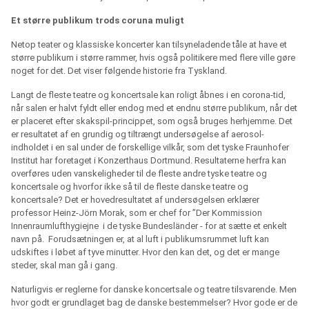
Et større publikum trods coruna muligt
Netop teater og klassiske koncerter kan tilsyneladende tåle at have et
større publikum i større rammer, hvis også politikere med flere ville gøre
noget for det. Det viser følgende historie fra Tyskland.
Langt de fleste teatre og koncertsale kan roligt åbnes i en corona-tid,
når salen er halvt fyldt eller endog med et endnu større publikum, når det
er placeret efter skakspil-princippet, som også bruges herhjemme. Det
er resultatet af en grundig og tiltrængt undersøgelse af aerosol-
indholdet i en sal under de forskellige vilkår, som det tyske Fraunhofer
Institut har foretaget i Konzerthaus Dortmund. Resultaterne herfra kan
overføres uden vanskeligheder til de fleste andre tyske teatre og
koncertsale og hvorfor ikke så til de fleste danske teatre og
koncertsale? Det er hovedresultatet af undersøgelsen erklærer
professor Heinz-Jörn Morak, som er chef for ”Der Kommission
Innenraumlufthygiejne
i de tyske Bundesländer - for at sætte et enkelt
navn på.
Forudsætningen er, at al luft i publikumsrummet luft kan
udskiftes i løbet af tyve minutter. Hvor den kan det, og det er mange
steder, skal man gå i gang.
Naturligvis er reglerne for danske koncertsale og teatre tilsvarende. Men
hvor godt er grundlaget bag de danske bestemmelser? Hvor gode er de