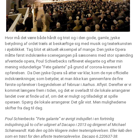
Hvor må det være både hårdt og trist og i den gode, gamle, jyske
betydning af ordet træls at beskæftige sig med musik og teaterkunsten
i øjeblikket. Tag blot et aktuelt eksempel af mange. Den jyske Opera
måtte først indskrænke scenegangen på sæsonens med stor spænding
afventede opera, Poul Schierbecks raffineret elegante og efter min
mening vidunderlige ”Fete galante” på grund af corona-kravene til
opførelsen.
Da Den jyske Opera så atter var klar, kom de nye officielle
indskrænkninger, som betyder, at man ikke kan gennemføre de fire
første opførelser i begyndelsen af februar i Aarhus. Aflyst. Derefter er vi
kommet længere frem i tiden, og det er overladt til de lokale arrangører
landet over at finde ud af, om det er muligt og tilladeligt at spille
operaen. Spørg de lokale arrangører. Det går vist. Men mulighederne
skifter fra dag til dag.
Poul Schierbecks ”Fete galante” er øvrigt indspillet i en fortrinlig
indspilning på to cd’er udgivet af Dacapo i 2013 og dirigeret af Michael
Schønwandt. Køb den og bliv klogere inden teateroplevelsen. Eller køb den
som en trøst for den aflyste teateroplevelse. Dacapo 6.220637-38.